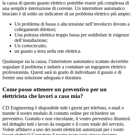
la causa di questo guasto elettrico potrebbe essere più complessa di
una semplice interruzione di corrente. Un interruttore automatico
bruciato è di solito un indicatore di un problema elettrico più ampio:
Un problema di bassa o alta tensione nell’involucro dovuto a
collegamenti difettosi;
Una potenza elettrica troppo bassa per soddisfare le esigenze
dell’installazione;
Un cortocircuito;
un guasto a terra nella rete elettrica.
Qualunque sia la causa, l’interruttore automatico scattato dovrebbe
segnalare il problema e indurre a contattare un ingegnere elettrico
professionista. Questi sarà in grado di individuare il guasto e di
fornire una soluzione adeguata e duratura.
Come posso ottenere un preventivo per un
elettricista che lavori a casa mia?
CD Engineering è disponibile tutti i giorni per telefono, e-mail o
tramite il nostro modulo di contatto online per richiedere un
preventivo. Gratuito e non vincolante, il vostro preventivo illustrerà
nel dettaglio tutti i lavori da eseguire e il costo totale del servizio.
Volete affidarvi a uno dei nostri elettricisti autorizzati per i vostri
lavori elettrici? Contattate il nostro team oggi stesso: insieme