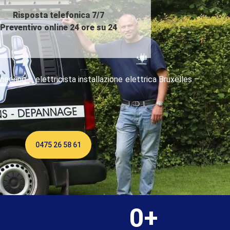
Risposta telefonica 7/7
Preventivo online 24 ore su 24
ineering – elettricista installazione elettrica Bruxelles –
0475 26 58 61
0
+