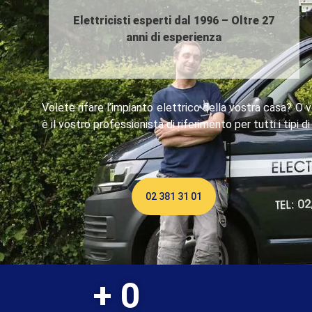
Elettricisti esperti dal 1996 – Oltre 27
anni di esperienza
Volete rifare l’impianto elettrico della vostra casa? O vo
è il vostro professionista di riferimento per tutti i tipi di 
02 381 31 01
+ 
0