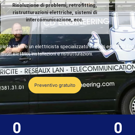
Risoluzione di problemi, retrofitting,
ristrutturazioni elettriche, sistemi di
intercomunicazione, ecc.
lete trovare un elettricista specializzato in lavori edili? CD Eng
lavori elettrici, installazioni e ristrutturazioni.
Preventivo gratuito
0
0